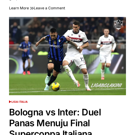
on
Learn More
Leave a Comment
Al
Nassr
vs
Al
Zawraa:
Cristiano
Ronaldo
Gasak
5-
1
dan
Selesaikan
Fase
Grup
AFC
Champions
League
LIGA ITALIA
POSTED
Two
IN
Bologna vs Inter: Duel
Panas Menuju Final
Supercoppa Italiana