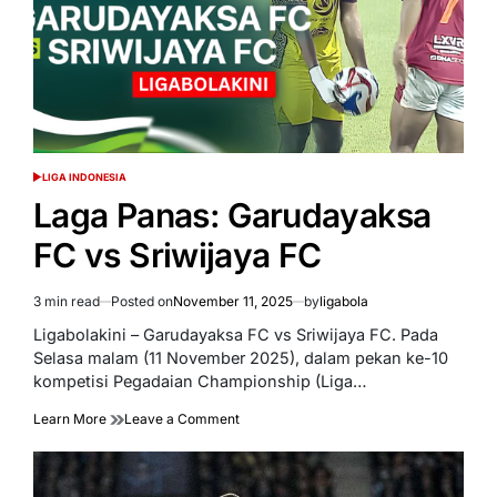
0
atas
Como
Perkuat
Ambisi
Zona
Liga
Champions
LIGA INDONESIA
POSTED
IN
Laga Panas: Garudayaksa
FC vs Sriwijaya FC
3 min read
Posted on
November 11, 2025
by
ligabola
Estimated
read
Ligabolakini – Garudayaksa FC vs Sriwijaya FC. Pada
time
Selasa malam (11 November 2025), dalam pekan ke-10
kompetisi Pegadaian Championship (Liga…
on
Learn More
Leave a Comment
Laga
Panas:
Garudayaksa