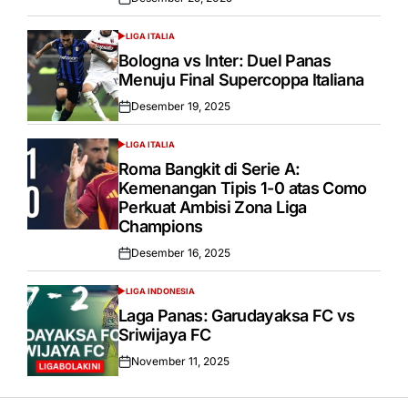
Posted
on
LIGA ITALIA
POSTED
IN
Bologna vs Inter: Duel Panas
Menuju Final Supercoppa Italiana
Desember 19, 2025
Posted
on
LIGA ITALIA
POSTED
IN
Roma Bangkit di Serie A:
Kemenangan Tipis 1-0 atas Como
Perkuat Ambisi Zona Liga
Champions
Desember 16, 2025
Posted
on
LIGA INDONESIA
POSTED
IN
Laga Panas: Garudayaksa FC vs
Sriwijaya FC
November 11, 2025
Posted
on