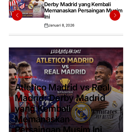
Derby Madrid yang Kembali
Memanaskan Persaingan Musim
Ini
Januari 8, 2026
Posted
on
LIGA SPANYOL
POSTED
IN
Atletico Madrid vs Real
Madrid: Derby Madrid
yang Kembali
Memanaskan
Persaingan Musim Ini