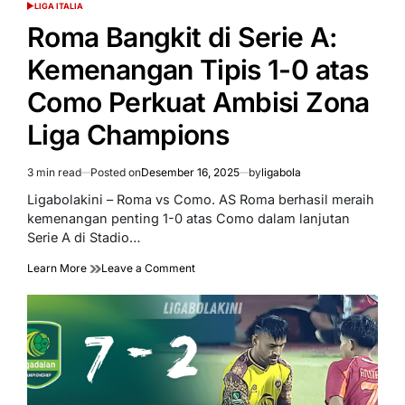
LIGA ITALIA
POSTED
IN
Roma Bangkit di Serie A:
Kemenangan Tipis 1-0 atas
Como Perkuat Ambisi Zona
Liga Champions
3 min read
Posted on
Desember 16, 2025
by
ligabola
Estimated
read
Ligabolakini – Roma vs Como. AS Roma berhasil meraih
time
kemenangan penting 1-0 atas Como dalam lanjutan
Serie A di Stadio…
on
Learn More
Leave a Comment
Roma
Bangkit
di
Serie
A:
Kemenangan
Tipis
1-