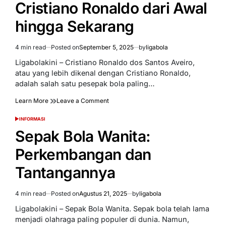
Cristiano Ronaldo dari Awal
hingga Sekarang
4 min read
Posted on
September 5, 2025
by
ligabola
Estimated
read
Ligabolakini – Cristiano Ronaldo dos Santos Aveiro,
time
atau yang lebih dikenal dengan Cristiano Ronaldo,
adalah salah satu pesepak bola paling…
on
Learn More
Leave a Comment
Profil
Pemain:
INFORMASI
POSTED
Karier
IN
Sepak Bola Wanita:
Cristiano
Ronaldo
Perkembangan dan
dari
Awal
Tantangannya
hingga
Sekarang
4 min read
Posted on
Agustus 21, 2025
by
ligabola
Estimated
read
Ligabolakini – Sepak Bola Wanita. Sepak bola telah lama
time
menjadi olahraga paling populer di dunia. Namun,