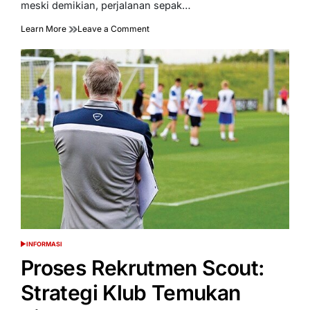
meski demikian, perjalanan sepak…
on
Learn More
Leave a Comment
Sepak
Bola
Wanita:
Perkembangan
dan
Tantangannya
INFORMASI
POSTED
IN
Proses Rekrutmen Scout:
Strategi Klub Temukan