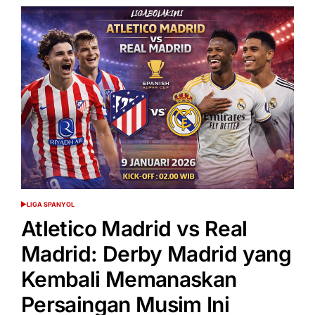
LIGA SPANYOL
POSTED
IN
Atletico Madrid vs Real
Madrid: Derby Madrid yang
Kembali Memanaskan
Persaingan Musim Ini