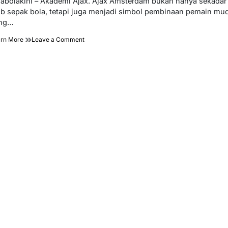
gabolakini – Akademi Ajax. Ajax Amsterdam bukan hanya sekadar
e
ub sepak bola, tetapi juga menjadi simbol pembinaan pemain mu
ng…
on
arn More
Leave a Comment
Sistem
Akademi
Ajax:
Rahasia
Sukses
Pembinaan
Pemain
Muda