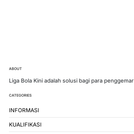
ABOUT
Liga Bola Kini adalah solusi bagi para penggema
CATEGORIES
INFORMASI
KUALIFIKASI