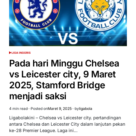
LIGA INGGRIS
POSTED
IN
Pada hari Minggu Chelsea
vs Leicester city, 9 Maret
2025, Stamford Bridge
menjadi saksi
4 min read
Posted on
Maret 9, 2025
by
ligabola
Estimated
read
Ligabolakini – Chelsea vs Leicester city. pertandingan
time
antara Chelsea dan Leicester City dalam lanjutan pekan
ke-28 Premier League. Laga ini…