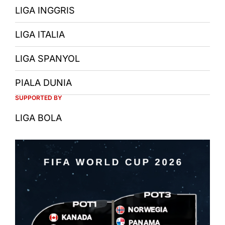
LIGA INGGRIS
LIGA ITALIA
LIGA SPANYOL
PIALA DUNIA
SUPPORTED BY
LIGA BOLA