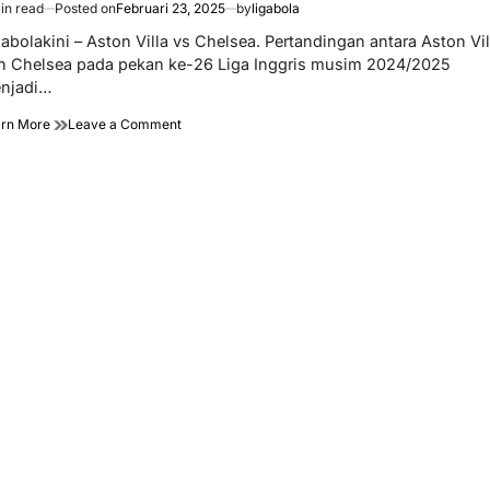
in read
Posted on
Februari 23, 2025
by
ligabola
imated
d
gabolakini – Aston Villa vs Chelsea. Pertandingan antara Aston Vil
e
n Chelsea pada pekan ke-26 Liga Inggris musim 2024/2025
njadi…
on
arn More
Leave a Comment
Aston
Villa
vs
Chelsea:
Duel
Sengit
di
Villa
Park,
Siapa
yang
Akan
Berjaya?