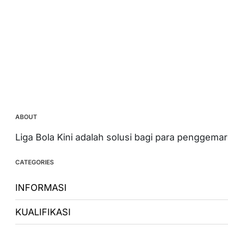
ABOUT
Liga Bola Kini adalah solusi bagi para penggema
CATEGORIES
INFORMASI
KUALIFIKASI