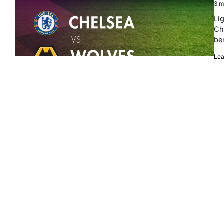
3 m
Est
rea
Li
tim
Ch
be
Le