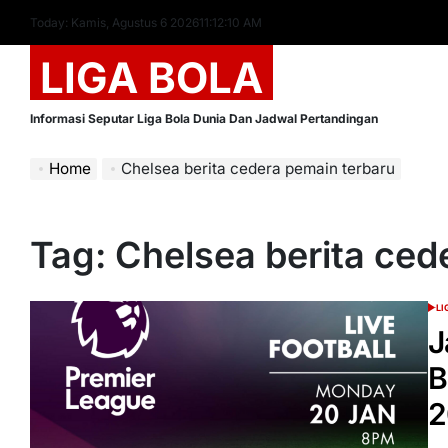
Skip
Today: Kamis, Agustus 6 2026
11
:
12
:
10
AM
to
LIGA BOLA
content
Informasi Seputar Liga Bola Dunia Dan Jadwal Pertandingan
Home
Chelsea berita cedera pemain terbaru
Tag:
Chelsea berita ced
LI
POS
IN
J
B
2