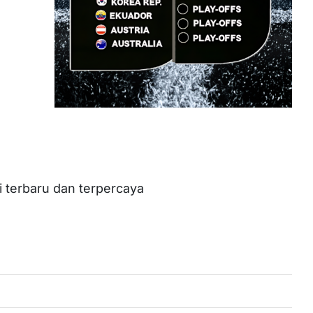
i terbaru dan terpercaya