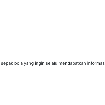
r sepak bola yang ingin selalu mendapatkan informas