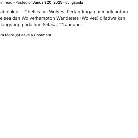
in read
Posted on
Januari 20, 2025
by
ligabola
imated
d
gabolakini – Chelsea vs Wolves. Pertandingan menarik antara
e
elsea dan Wolverhampton Wanderers (Wolves) dijadwalkan
rlangsung pada hari Selasa, 21 Januari…
on
arn More
Leave a Comment
Jadwal
dan
Prediksi
Pertandingan
Bola
Chelsea
vs
Wolves
21
Januari
2025