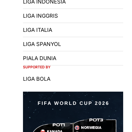
LIGA INDONESIA
LIGA INGGRIS
LIGA ITALIA
LIGA SPANYOL
PIALA DUNIA
SUPPORTED BY
LIGA BOLA