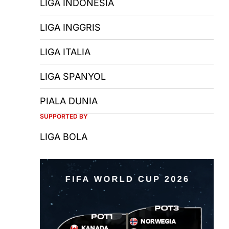
LIGA INDONESIA
LIGA INGGRIS
LIGA ITALIA
LIGA SPANYOL
PIALA DUNIA
SUPPORTED BY
LIGA BOLA