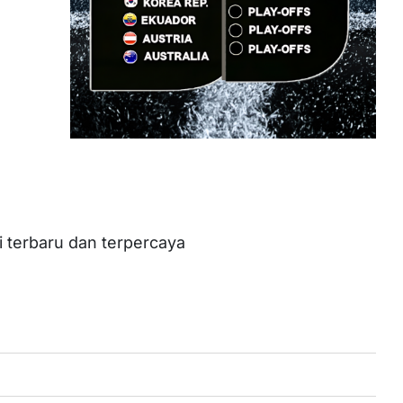
i terbaru dan terpercaya