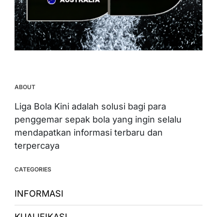
ABOUT
Liga Bola Kini adalah solusi bagi para
penggemar sepak bola yang ingin selalu
mendapatkan informasi terbaru dan
terpercaya
CATEGORIES
INFORMASI
KUALIFIKASI