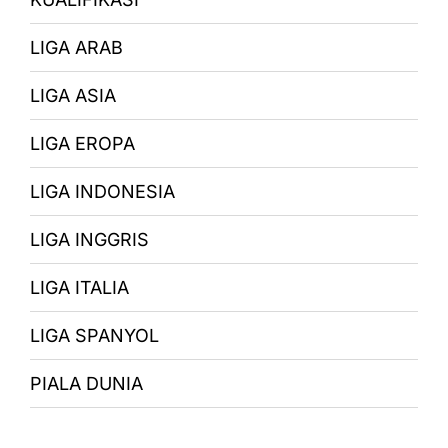
LIGA ARAB
LIGA ASIA
LIGA EROPA
LIGA INDONESIA
LIGA INGGRIS
LIGA ITALIA
LIGA SPANYOL
PIALA DUNIA