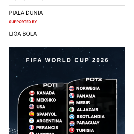
PIALA DUNIA
SUPPORTED BY
LIGA BOLA