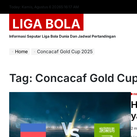
Skip
Today: Kamis, Agustus 6 2026
5
:
16
:
17
AM
to
LIGA BOLA
content
Informasi Seputar Liga Bola Dunia Dan Jadwal Pertandingan
Home
Concacaf Gold Cup 2025
Tag:
Concacaf Gold Cu
IN
POS
IN
H
y
2 m
Est
rea