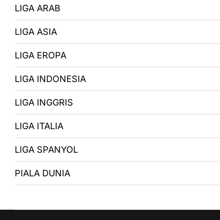
LIGA ARAB
LIGA ASIA
LIGA EROPA
LIGA INDONESIA
LIGA INGGRIS
LIGA ITALIA
LIGA SPANYOL
PIALA DUNIA