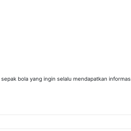
r sepak bola yang ingin selalu mendapatkan informas