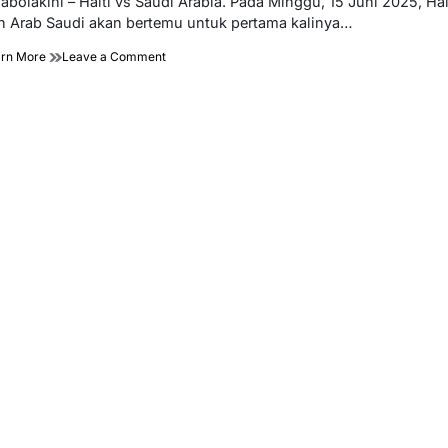
gabolakini – Haiti vs Saudi Arabia. Pada Minggu, 15 Juni 2025, Hai
e
n Arab Saudi akan bertemu untuk pertama kalinya…
on
arn More
Leave a Comment
Haiti
vs
Saudi
Arabia:
Duel
Debut
yang
Dijanjikan
Panas