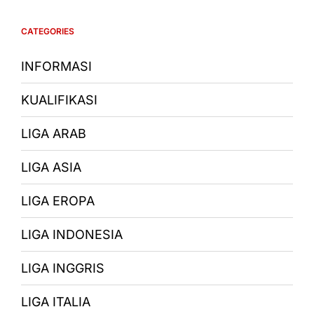
Real
Madrid:
Derby
CATEGORIES
Madrid
yang
Kembali
INFORMASI
Memanaskan
Persaingan
KUALIFIKASI
Musim
Ini
LIGA ARAB
LIGA ASIA
LIGA EROPA
LIGA INDONESIA
LIGA INGGRIS
LIGA ITALIA