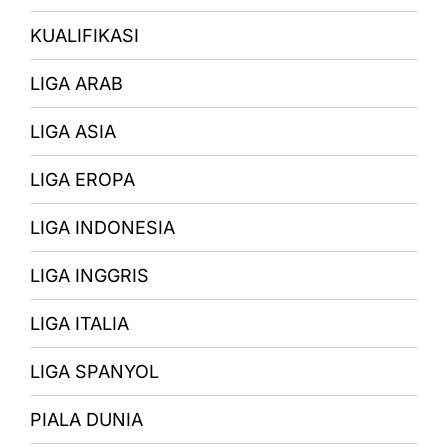
KUALIFIKASI
LIGA ARAB
LIGA ASIA
LIGA EROPA
LIGA INDONESIA
LIGA INGGRIS
LIGA ITALIA
LIGA SPANYOL
PIALA DUNIA