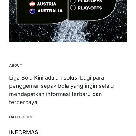
ABOUT
Liga Bola Kini adalah solusi bagi para
penggemar sepak bola yang ingin selalu
mendapatkan informasi terbaru dan
terpercaya
CATEGORIES
INFORMASI