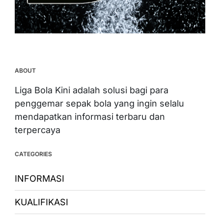
ABOUT
Liga Bola Kini adalah solusi bagi para
penggemar sepak bola yang ingin selalu
mendapatkan informasi terbaru dan
terpercaya
CATEGORIES
INFORMASI
KUALIFIKASI