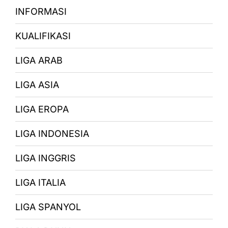
INFORMASI
KUALIFIKASI
LIGA ARAB
LIGA ASIA
LIGA EROPA
LIGA INDONESIA
LIGA INGGRIS
LIGA ITALIA
LIGA SPANYOL