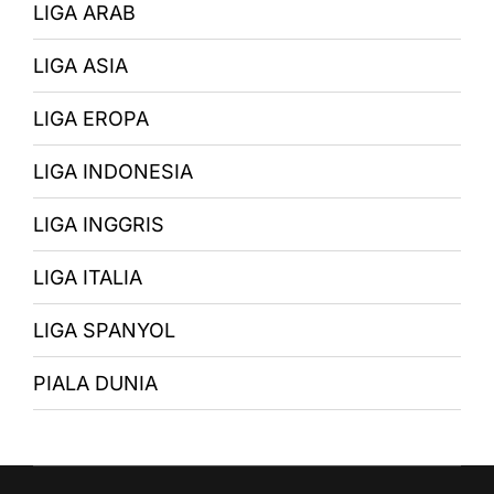
LIGA ARAB
LIGA ASIA
LIGA EROPA
LIGA INDONESIA
LIGA INGGRIS
LIGA ITALIA
LIGA SPANYOL
PIALA DUNIA