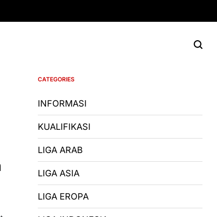
CATEGORIES
INFORMASI
KUALIFIKASI
LIGA ARAB
a
LIGA ASIA
LIGA EROPA