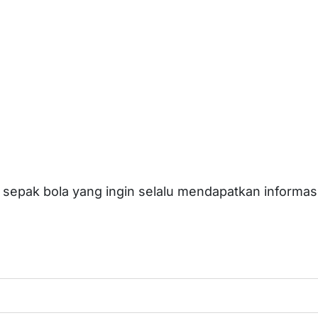
r sepak bola yang ingin selalu mendapatkan informas