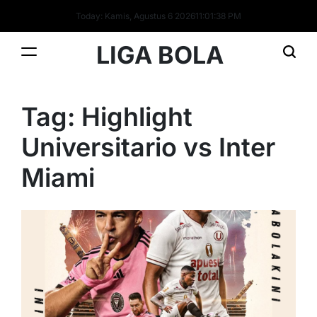
Skip
Today: Kamis, Agustus 6 2026
11
:
01
:
38
PM
to
content
LIGA BOLA
Tag:
Highlight
Universitario vs Inter
Miami