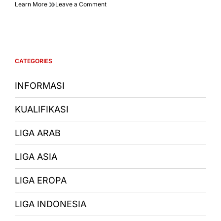
on
Learn More
Leave a Comment
Inter
Miami
Menang
Dramatis
atas
Universitario:
CATEGORIES
Duel
Sengit
di
INFORMASI
Lima
Berakhir
KUALIFIKASI
dengan
Adu
Penalti
LIGA ARAB
LIGA ASIA
LIGA EROPA
LIGA INDONESIA