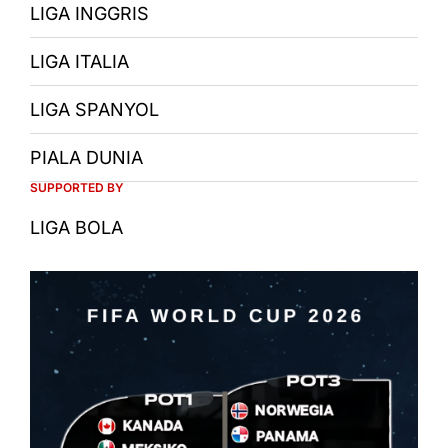
LIGA INGGRIS
LIGA ITALIA
LIGA SPANYOL
PIALA DUNIA
SUPPORTED BY
LIGA BOLA