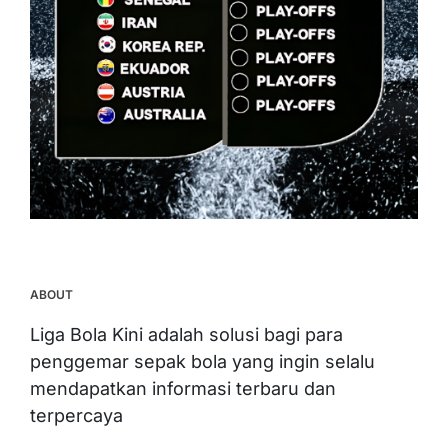
ABOUT
Liga Bola Kini adalah solusi bagi para
penggemar sepak bola yang ingin selalu
mendapatkan informasi terbaru dan
terpercaya