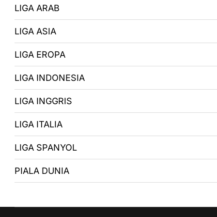
LIGA ARAB
LIGA ASIA
LIGA EROPA
LIGA INDONESIA
LIGA INGGRIS
LIGA ITALIA
LIGA SPANYOL
PIALA DUNIA