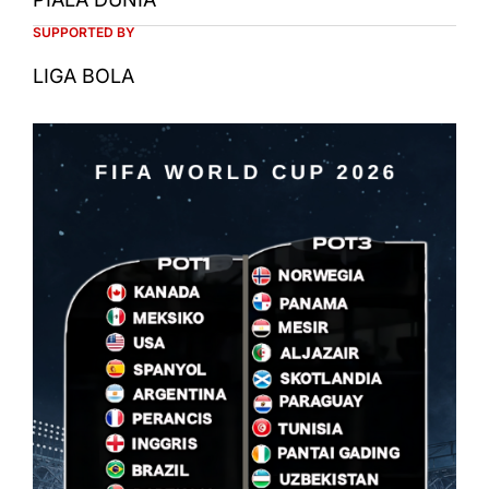
SUPPORTED BY
LIGA BOLA