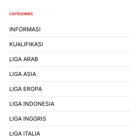
Heracles
vs
Utrecht:
CATEGORIES
Duel
Sengit
Eredivisie
INFORMASI
pada
25
KUALIFIKASI
Januari
2025
LIGA ARAB
LIGA ASIA
LIGA EROPA
LIGA INDONESIA
LIGA INGGRIS
LIGA ITALIA