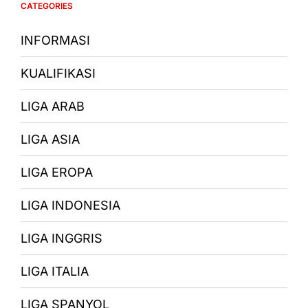
Real
CATEGORIES
Madrid
6
Februari
INFORMASI
2025
KUALIFIKASI
LIGA ARAB
LIGA ASIA
LIGA EROPA
LIGA INDONESIA
LIGA INGGRIS
LIGA ITALIA
LIGA SPANYOL