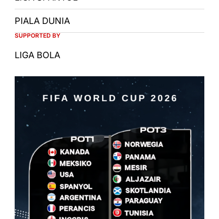
PIALA DUNIA
SUPPORTED BY
LIGA BOLA