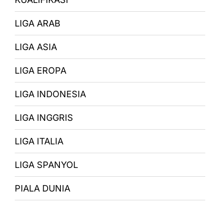
LIGA ARAB
LIGA ASIA
LIGA EROPA
LIGA INDONESIA
LIGA INGGRIS
LIGA ITALIA
LIGA SPANYOL
PIALA DUNIA