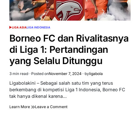
LIGA ASIA
LIGA INDONESIA
POSTED
IN
Borneo FC dan Rivalitasnya
di Liga 1: Pertandingan
yang Selalu Ditunggu
3 min read
Posted on
November 7, 2024
by
ligabola
Estimated
read
Ligabolakini – Sebagai salah satu tim yang terus
time
berkembang di kompetisi Liga 1 Indonesia, Borneo FC
tak hanya dikenal karena…
on
Learn More
Leave a Comment
Borneo
FC
dan
Rivalitasnya
di