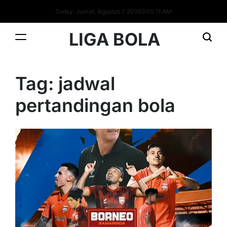
Skip
Today: Jumat, Agustus 7 2026
3
:
05
:
11
AM
to
content
LIGA BOLA
Tag:
jadwal
pertandingan bola