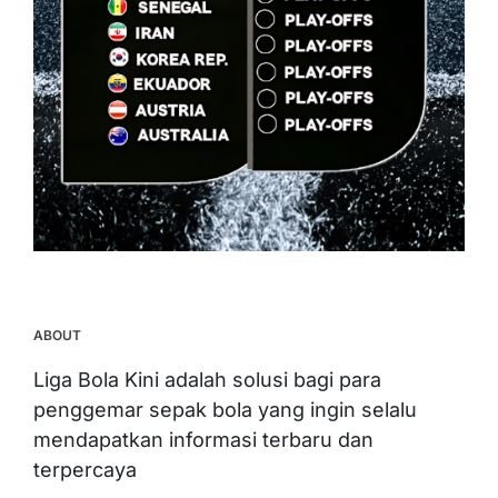
ABOUT
Liga Bola Kini adalah solusi bagi para
penggemar sepak bola yang ingin selalu
mendapatkan informasi terbaru dan
terpercaya