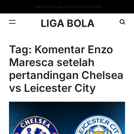
Skip
Today: Kamis, Agustus 6 2026
9
:
34
:
11
PM
to
content
LIGA BOLA
Tag:
Komentar Enzo
Maresca setelah
pertandingan Chelsea
vs Leicester City