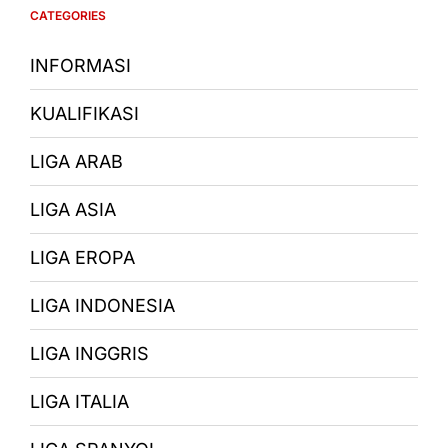
Bola
CATEGORIES
INFORMASI
KUALIFIKASI
LIGA ARAB
LIGA ASIA
LIGA EROPA
LIGA INDONESIA
LIGA INGGRIS
LIGA ITALIA