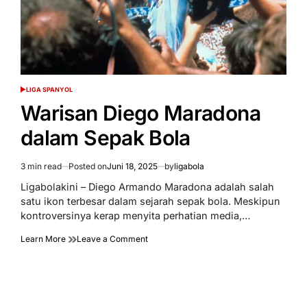
LIGA SPANYOL
POSTED
IN
Warisan Diego Maradona
dalam Sepak Bola
3 min read
Posted on
Juni 18, 2025
by
ligabola
Estimated
read
Ligabolakini – Diego Armando Maradona adalah salah
time
satu ikon terbesar dalam sejarah sepak bola. Meskipun
kontroversinya kerap menyita perhatian media,…
on
Learn More
Leave a Comment
Warisan
Diego
Maradona
dalam
Sepak