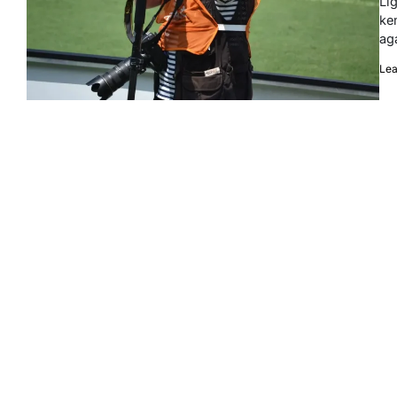
Li
tim
ke
ag
Le