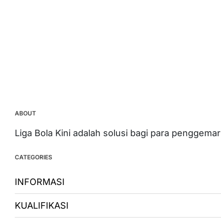
ABOUT
Liga Bola Kini adalah solusi bagi para penggema
CATEGORIES
INFORMASI
KUALIFIKASI