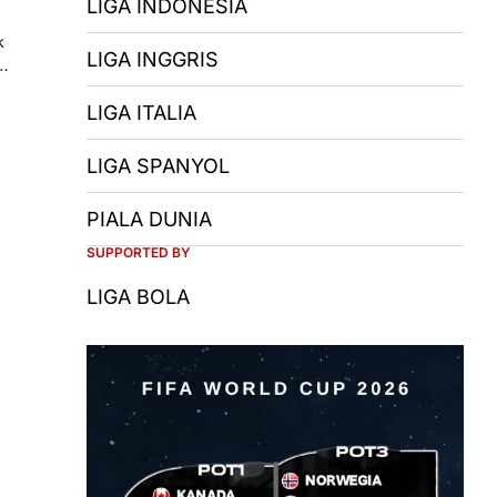
LIGA INDONESIA
k
LIGA INGGRIS
n…
LIGA ITALIA
LIGA SPANYOL
PIALA DUNIA
SUPPORTED BY
LIGA BOLA