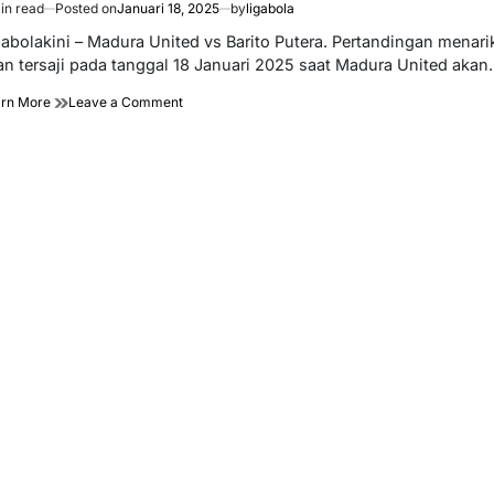
in read
Posted on
Januari 18, 2025
by
ligabola
imated
d
gabolakini – Madura United vs Barito Putera. Pertandingan menari
e
an tersaji pada tanggal 18 Januari 2025 saat Madura United aka
on
arn More
Leave a Comment
Prediksi
Skor
dan
Jadwal
Madura
United
vs
Barito
Putera
18
Januari
2025