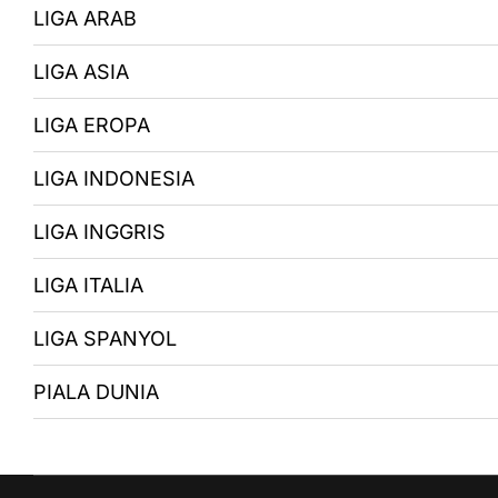
LIGA ARAB
LIGA ASIA
LIGA EROPA
LIGA INDONESIA
LIGA INGGRIS
LIGA ITALIA
LIGA SPANYOL
PIALA DUNIA