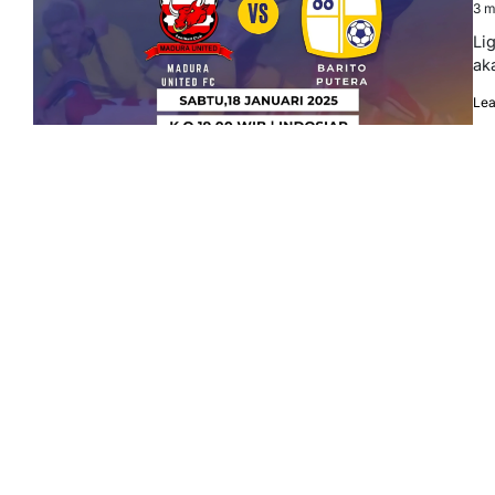
3 m
Est
rea
Li
tim
ak
Le