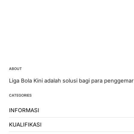
ABOUT
Liga Bola Kini adalah solusi bagi para penggema
CATEGORIES
INFORMASI
KUALIFIKASI