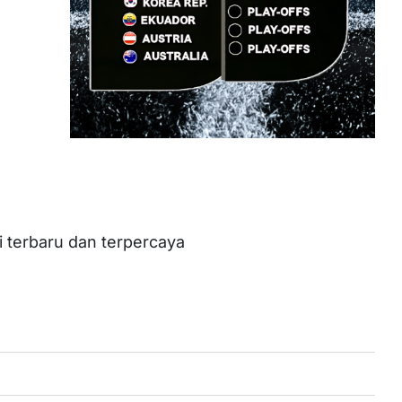
i terbaru dan terpercaya