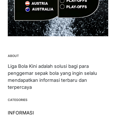
ABOUT
Liga Bola Kini adalah solusi bagi para
penggemar sepak bola yang ingin selalu
mendapatkan informasi terbaru dan
terpercaya
CATEGORIES
INFORMASI