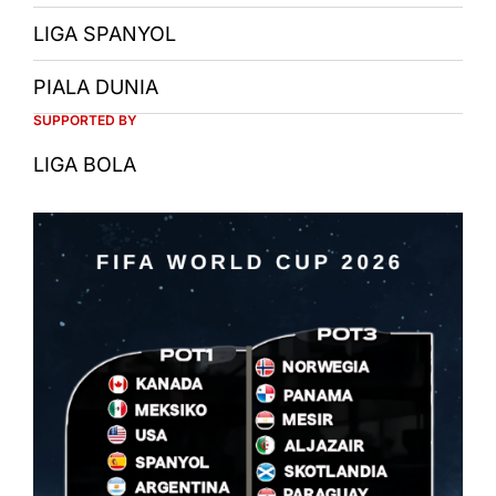
LIGA SPANYOL
PIALA DUNIA
SUPPORTED BY
LIGA BOLA