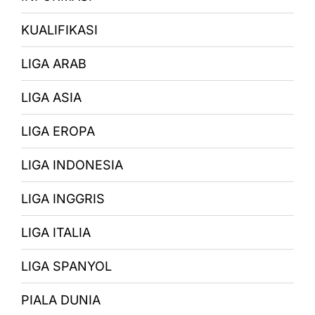
KUALIFIKASI
LIGA ARAB
LIGA ASIA
LIGA EROPA
LIGA INDONESIA
LIGA INGGRIS
LIGA ITALIA
LIGA SPANYOL
PIALA DUNIA