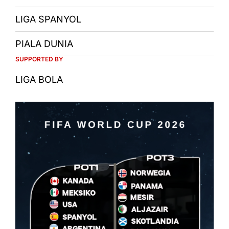
LIGA SPANYOL
PIALA DUNIA
SUPPORTED BY
LIGA BOLA