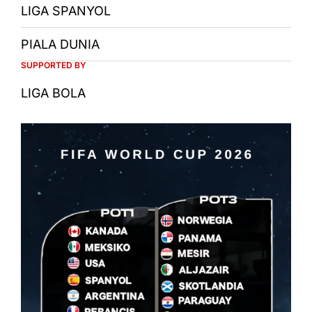
LIGA SPANYOL
PIALA DUNIA
SUPPORTED BY
LIGA BOLA