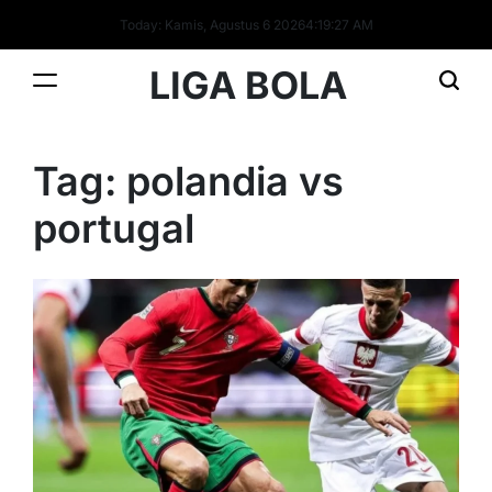
Skip
Today: Kamis, Agustus 6 2026
4
:
19
:
27
AM
to
content
LIGA BOLA
Tag:
polandia vs
portugal