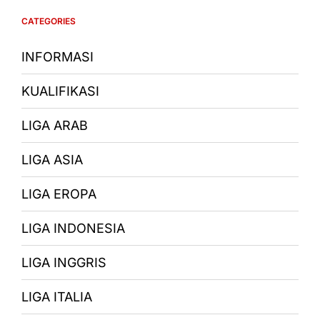
Sengit
Lewandowski
CATEGORIES
Bertemu
Ronaldo
INFORMASI
KUALIFIKASI
LIGA ARAB
LIGA ASIA
LIGA EROPA
LIGA INDONESIA
LIGA INGGRIS
LIGA ITALIA