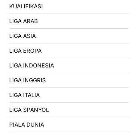
KUALIFIKASI
LIGA ARAB
LIGA ASIA
LIGA EROPA
LIGA INDONESIA
LIGA INGGRIS
LIGA ITALIA
LIGA SPANYOL
PIALA DUNIA