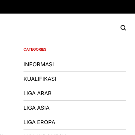
CATEGORIES
INFORMASI
KUALIFIKASI
LIGA ARAB
LIGA ASIA
LIGA EROPA