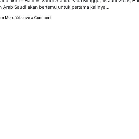
gabolakini – Haiti vs Saudi Arabia. Pada Minggu, 15 Juni 2025, Hai
e
n Arab Saudi akan bertemu untuk pertama kalinya…
on
arn More
Leave a Comment
Haiti
vs
Saudi
Arabia:
Duel
Debut
yang
Dijanjikan
Panas