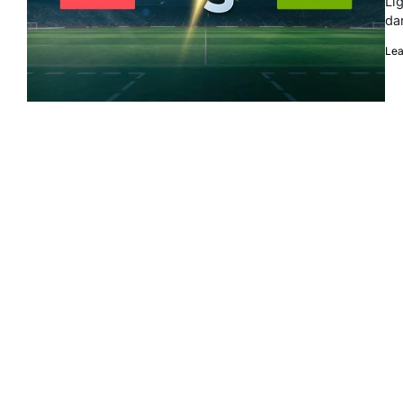
Li
tim
da
Le