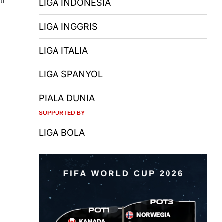
ti
LIGA INDONESIA
LIGA INGGRIS
LIGA ITALIA
LIGA SPANYOL
PIALA DUNIA
SUPPORTED BY
LIGA BOLA