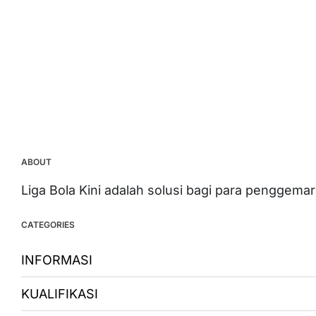
ABOUT
Liga Bola Kini adalah solusi bagi para penggema
CATEGORIES
INFORMASI
KUALIFIKASI