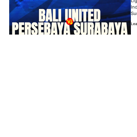
Li
tim
In
Su
Le