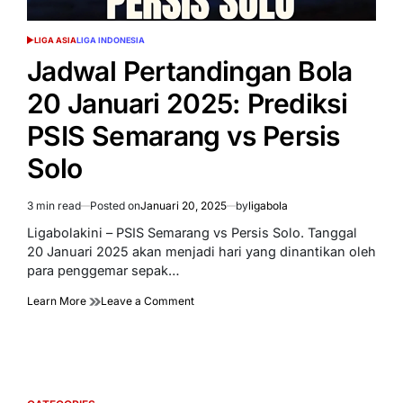
LIGA ASIA
LIGA INDONESIA
POSTED
IN
Jadwal Pertandingan Bola
20 Januari 2025: Prediksi
PSIS Semarang vs Persis
Solo
3 min read
Posted on
Januari 20, 2025
by
ligabola
Estimated
read
Ligabolakini – PSIS Semarang vs Persis Solo. Tanggal
time
20 Januari 2025 akan menjadi hari yang dinantikan oleh
para penggemar sepak…
on
Learn More
Leave a Comment
Jadwal
Pertandingan
Bola
20
Januari
2025: