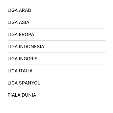
LIGA ARAB
LIGA ASIA
LIGA EROPA
LIGA INDONESIA
LIGA INGGRIS
LIGA ITALIA
LIGA SPANYOL
PIALA DUNIA