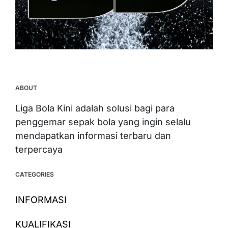
ABOUT
Liga Bola Kini adalah solusi bagi para
penggemar sepak bola yang ingin selalu
mendapatkan informasi terbaru dan
terpercaya
CATEGORIES
INFORMASI
KUALIFIKASI