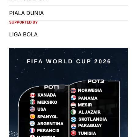
PIALA DUNIA
SUPPORTED BY
LIGA BOLA