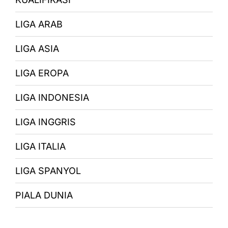
LIGA ARAB
LIGA ASIA
LIGA EROPA
LIGA INDONESIA
LIGA INGGRIS
LIGA ITALIA
LIGA SPANYOL
PIALA DUNIA