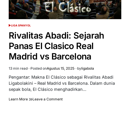
LIGA SPANYOL
POSTED
IN
Rivalitas Abadi: Sejarah
Panas El Clasico Real
Madrid vs Barcelona
13 min read
Posted on
Agustus 15, 2025
by
ligabola
Estimated
read
Pengantar: Makna El Clásico sebagai Rivalitas Abadi
time
Ligabolakini – Real Madrid vs Barcelona. Dalam dunia
sepak bola, El Clásico menghadirkan…
on
Learn More
Leave a Comment
Rivalitas
Abadi:
Sejarah
Panas
El