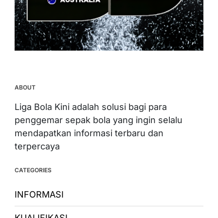
ABOUT
Liga Bola Kini adalah solusi bagi para
penggemar sepak bola yang ingin selalu
mendapatkan informasi terbaru dan
terpercaya
CATEGORIES
INFORMASI
KUALIFIKASI