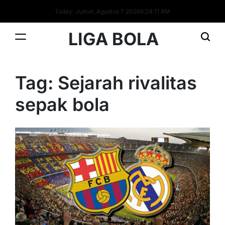
Skip
Today: Jumat, Agustus 7 2026
6
:
24
:
11
AM
to
content
LIGA BOLA
Tag:
Sejarah rivalitas
sepak bola