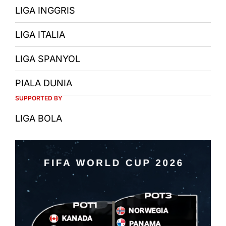
LIGA INGGRIS
LIGA ITALIA
LIGA SPANYOL
PIALA DUNIA
SUPPORTED BY
LIGA BOLA