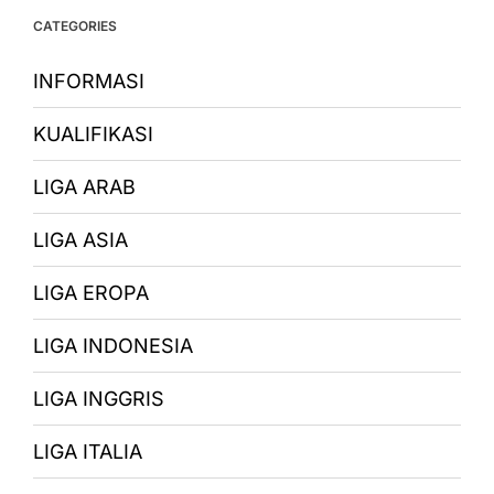
CATEGORIES
INFORMASI
KUALIFIKASI
LIGA ARAB
LIGA ASIA
LIGA EROPA
LIGA INDONESIA
LIGA INGGRIS
LIGA ITALIA