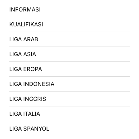
INFORMASI
KUALIFIKASI
LIGA ARAB
LIGA ASIA
LIGA EROPA
LIGA INDONESIA
LIGA INGGRIS
LIGA ITALIA
LIGA SPANYOL