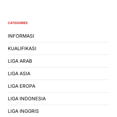
Pertandingan
Bola
20
Januari
2025:
CATEGORIES
Prediksi
PSIS
Semarang
INFORMASI
vs
Persis
KUALIFIKASI
Solo
LIGA ARAB
LIGA ASIA
LIGA EROPA
LIGA INDONESIA
LIGA INGGRIS