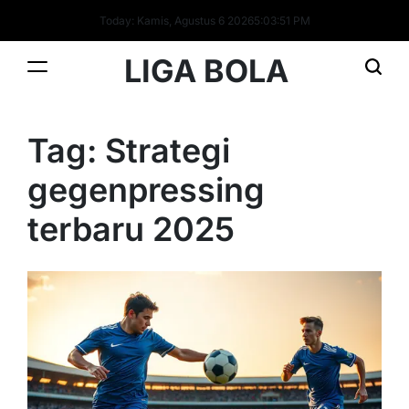
Skip
Today: Kamis, Agustus 6 2026
5
:
03
:
51
PM
to
content
LIGA BOLA
Tag:
Strategi
gegenpressing
terbaru 2025