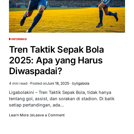
INFORMASI
POSTED
IN
Tren Taktik Sepak Bola
2025: Apa yang Harus
Diwaspadai?
4 min read
Posted on
Juni 18, 2025
by
ligabola
Estimated
read
Ligabolakini – Tren Taktik Sepak Bola, tidak hanya
time
tentang gol, assist, dan sorakan di stadion. Di balik
setiap pertandingan, ada…
on
Learn More
Leave a Comment
Tren
Taktik
Sepak