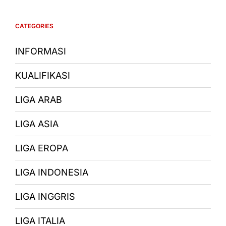
Bola
2025:
Apa
CATEGORIES
yang
Harus
Diwaspadai?
INFORMASI
KUALIFIKASI
LIGA ARAB
LIGA ASIA
LIGA EROPA
LIGA INDONESIA
LIGA INGGRIS
LIGA ITALIA