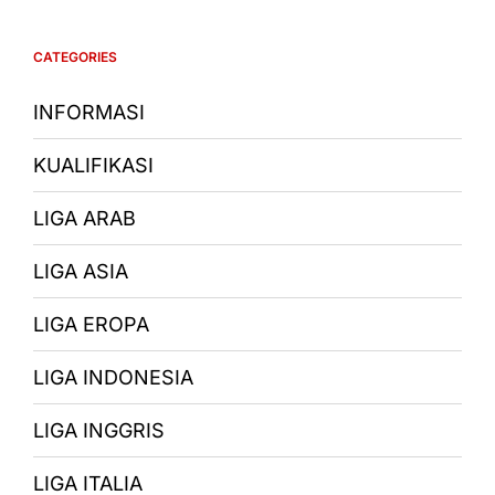
Milan:
Duel
Sengit
CATEGORIES
Pembuka
Tahun
2025
INFORMASI
KUALIFIKASI
LIGA ARAB
LIGA ASIA
LIGA EROPA
LIGA INDONESIA
LIGA INGGRIS
LIGA ITALIA