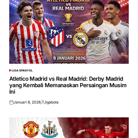
LIGA SPANYOL
POSTED
IN
Atletico Madrid vs Real Madrid: Derby Madrid
yang Kembali Memanaskan Persaingan Musim
Ini
Januari 8, 2026
ligabola
Posted
Posted
on
by