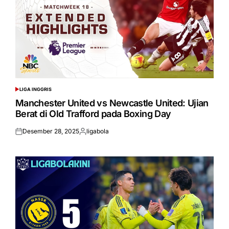
LIGA INGGRIS
POSTED
IN
Manchester United vs Newcastle United: Ujian
Berat di Old Trafford pada Boxing Day
Desember 28, 2025
ligabola
Posted
Posted
on
by