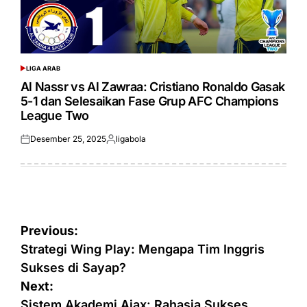
LIGA ARAB
POSTED
IN
Al Nassr vs Al Zawraa: Cristiano Ronaldo Gasak
5-1 dan Selesaikan Fase Grup AFC Champions
League Two
Desember 25, 2025
ligabola
Posted
Posted
on
by
Navigasi
Previous:
pos
Strategi Wing Play: Mengapa Tim Inggris
Sukses di Sayap?
Next:
Sistem Akademi Ajax: Rahasia Sukses