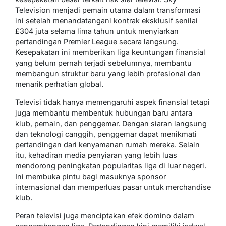
Television menjadi pemain utama dalam transformasi
ini setelah menandatangani kontrak eksklusif senilai
£304 juta selama lima tahun untuk menyiarkan
pertandingan Premier League secara langsung.
Kesepakatan ini memberikan liga keuntungan finansial
yang belum pernah terjadi sebelumnya, membantu
membangun struktur baru yang lebih profesional dan
menarik perhatian global.
Televisi tidak hanya memengaruhi aspek finansial tetapi
juga membantu membentuk hubungan baru antara
klub, pemain, dan penggemar. Dengan siaran langsung
dan teknologi canggih, penggemar dapat menikmati
pertandingan dari kenyamanan rumah mereka. Selain
itu, kehadiran media penyiaran yang lebih luas
mendorong peningkatan popularitas liga di luar negeri.
Ini membuka pintu bagi masuknya sponsor
internasional dan memperluas pasar untuk merchandise
klub.
Peran televisi juga menciptakan efek domino dalam