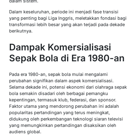
dalam sistem.
Dalam keseluruhan, periode ini menjadi fase transisi
yang penting bagi Liga Inggris, meletakkan fondasi bagi
transformasi lebih besar yang akan terjadi pada dekade
berikutnya.
Dampak Komersialisasi
Sepak Bola di Era 1980-an
Pada era 1980-an, sepak bola mulai mengalami
perubahan signifikan dalam aspek komersialisasi.
Selama dekade ini, potensi ekonomi dari olahraga sepak
bola semakin disadari oleh berbagai pemangku
kepentingan, termasuk klub, federasi, dan sponsor.
Faktor utama yang mendorong perubahan ini adalah
popularitas pertandingan yang terus meningkat,
didukung oleh perkembangan teknologi siaran televisi
yang memungkinkan pertandingan disaksikan oleh
audiens global.