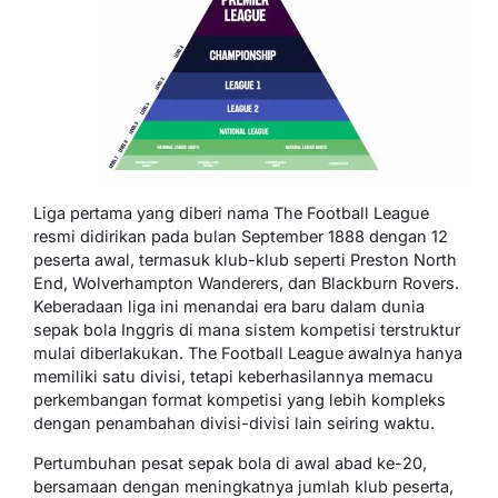
Liga pertama yang diberi nama The Football League
resmi didirikan pada bulan September 1888 dengan 12
peserta awal, termasuk klub-klub seperti Preston North
End, Wolverhampton Wanderers, dan Blackburn Rovers.
Keberadaan liga ini menandai era baru dalam dunia
sepak bola Inggris di mana sistem kompetisi terstruktur
mulai diberlakukan. The Football League awalnya hanya
memiliki satu divisi, tetapi keberhasilannya memacu
perkembangan format kompetisi yang lebih kompleks
dengan penambahan divisi-divisi lain seiring waktu.
Pertumbuhan pesat sepak bola di awal abad ke-20,
bersamaan dengan meningkatnya jumlah klub peserta,