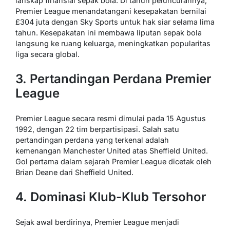
lanskap finansial sepak bola. Di tahun peluncurannya,
Premier League menandatangani kesepakatan bernilai
£304 juta dengan Sky Sports untuk hak siar selama lima
tahun. Kesepakatan ini membawa liputan sepak bola
langsung ke ruang keluarga, meningkatkan popularitas
liga secara global.
3. Pertandingan Perdana Premier
League
Premier League secara resmi dimulai pada 15 Agustus
1992, dengan 22 tim berpartisipasi. Salah satu
pertandingan perdana yang terkenal adalah
kemenangan Manchester United atas Sheffield United.
Gol pertama dalam sejarah Premier League dicetak oleh
Brian Deane dari Sheffield United.
4. Dominasi Klub-Klub Tersohor
Sejak awal berdirinya, Premier League menjadi