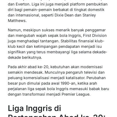
dan Everton. Liga ini juga menjadi platform pembuktian
diri bagi pemain-pemain berbakat di tingkat domestik
dan internasional, seperti Dixie Dean dan Stanley
Matthews.
Namun, meskipun sukses menarik banyak penggemar
dan mengubah wajah sepak bola Inggris, First Division
juga menghadapi tantangan. Stabilitas finansial klub-
klub kecil dan ketimpangan pendapatan menjadi isu
signifikan yang terus membayangi liga selama dekade-
dekade berikutnya.
Pada akhir abad ke-20, kebutuhan akan modernisasi
semakin mendesak. Munculnya pengaruh televisi dan
peluang komersialisasi menjadi katalisator. Perubahan
besar pun dimulai pada awal 1990-an, ketika arah
perjalanan liga sepak bola Inggris memasuki babak baru
dengan transformasi menjadi Premier League.
Liga Inggris di