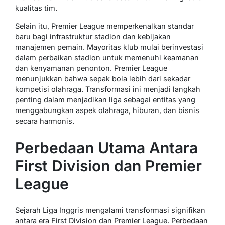
kualitas tim.
Selain itu, Premier League memperkenalkan standar
baru bagi infrastruktur stadion dan kebijakan
manajemen pemain. Mayoritas klub mulai berinvestasi
dalam perbaikan stadion untuk memenuhi keamanan
dan kenyamanan penonton. Premier League
menunjukkan bahwa sepak bola lebih dari sekadar
kompetisi olahraga. Transformasi ini menjadi langkah
penting dalam menjadikan liga sebagai entitas yang
menggabungkan aspek olahraga, hiburan, dan bisnis
secara harmonis.
Perbedaan Utama Antara
First Division dan Premier
League
Sejarah Liga Inggris mengalami transformasi signifikan
antara era First Division dan Premier League. Perbedaan