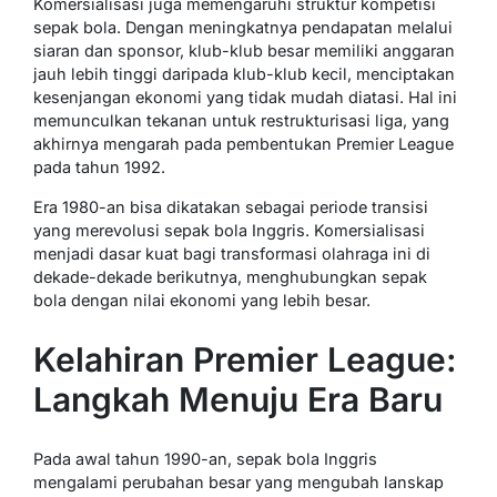
Komersialisasi juga memengaruhi struktur kompetisi
sepak bola. Dengan meningkatnya pendapatan melalui
siaran dan sponsor, klub-klub besar memiliki anggaran
jauh lebih tinggi daripada klub-klub kecil, menciptakan
kesenjangan ekonomi yang tidak mudah diatasi. Hal ini
memunculkan tekanan untuk restrukturisasi liga, yang
akhirnya mengarah pada pembentukan Premier League
pada tahun 1992.
Era 1980-an bisa dikatakan sebagai periode transisi
yang merevolusi sepak bola Inggris. Komersialisasi
menjadi dasar kuat bagi transformasi olahraga ini di
dekade-dekade berikutnya, menghubungkan sepak
bola dengan nilai ekonomi yang lebih besar.
Kelahiran Premier League:
Langkah Menuju Era Baru
Pada awal tahun 1990-an, sepak bola Inggris
mengalami perubahan besar yang mengubah lanskap