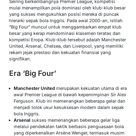
Seiring berkembangnya Premier League, kompetisi
mulai menampilkan pola dominasi oleh klub-klub besar
yang sukses mengukuhkan posisi mereka di puncak
hierarki sepak bola Inggris. Pada awal 2000-an, istilah
“Big Four” muncul untuk menggambarkan empat klub
besar yang kerap mendominasi klasemen teratas dan
kompetisi Eropa. Klub-klub tersebut adalah Manchester
United, Arsenal, Chelsea, dan Liverpool, yang memiliki
rekam jejak prestasi dan kekuatan finansial yang
signifikan.
Era ‘Big Four’
Manchester United
merupakan kekuatan utama di era
awal Premier League di bawah kepemimpinan Sir Alex
Ferguson. Klub ini memenangkan beberapa gelar dan
menjadi tolok ukur kesuksesan modern dalam sepak
bola Inggris.
Arsenal
sukses memenangkan beberapa gelar liga
melalui pendekatan taktik berbasis penguasaan bola
yang diperkenalkan Arsène Wenger, termasuk musim