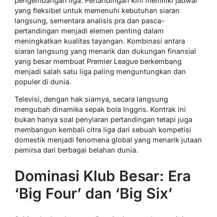
pengembangan liga. Pertandingan kini memiliki jadwal
yang fleksibel untuk memenuhi kebutuhan siaran
langsung, sementara analisis pra dan pasca-
pertandingan menjadi elemen penting dalam
meningkatkan kualitas tayangan. Kombinasi antara
siaran langsung yang menarik dan dukungan finansial
yang besar membuat Premier League berkembang
menjadi salah satu liga paling menguntungkan dan
populer di dunia.
Televisi, dengan hak siarnya, secara langsung
mengubah dinamika sepak bola Inggris. Kontrak ini
bukan hanya soal penyiaran pertandingan tetapi juga
membangun kembali citra liga dari sebuah kompetisi
domestik menjadi fenomena global yang menarik jutaan
pemirsa dari berbagai belahan dunia.
Dominasi Klub Besar: Era
‘Big Four’ dan ‘Big Six’