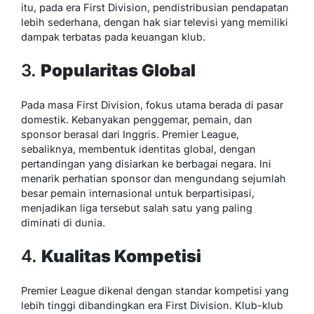
itu, pada era First Division, pendistribusian pendapatan
lebih sederhana, dengan hak siar televisi yang memiliki
dampak terbatas pada keuangan klub.
3.
Popularitas Global
Pada masa First Division, fokus utama berada di pasar
domestik. Kebanyakan penggemar, pemain, dan
sponsor berasal dari Inggris. Premier League,
sebaliknya, membentuk identitas global, dengan
pertandingan yang disiarkan ke berbagai negara. Ini
menarik perhatian sponsor dan mengundang sejumlah
besar pemain internasional untuk berpartisipasi,
menjadikan liga tersebut salah satu yang paling
diminati di dunia.
4.
Kualitas Kompetisi
Premier League dikenal dengan standar kompetisi yang
lebih tinggi dibandingkan era First Division. Klub-klub