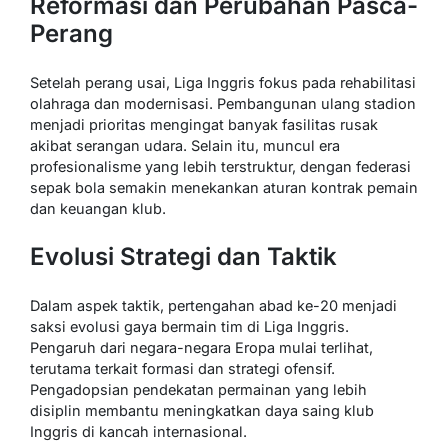
Reformasi dan Perubahan Pasca-
Perang
Setelah perang usai, Liga Inggris fokus pada rehabilitasi
olahraga dan modernisasi. Pembangunan ulang stadion
menjadi prioritas mengingat banyak fasilitas rusak
akibat serangan udara. Selain itu, muncul era
profesionalisme yang lebih terstruktur, dengan federasi
sepak bola semakin menekankan aturan kontrak pemain
dan keuangan klub.
Evolusi Strategi dan Taktik
Dalam aspek taktik, pertengahan abad ke-20 menjadi
saksi evolusi gaya bermain tim di Liga Inggris.
Pengaruh dari negara-negara Eropa mulai terlihat,
terutama terkait formasi dan strategi ofensif.
Pengadopsian pendekatan permainan yang lebih
disiplin membantu meningkatkan daya saing klub
Inggris di kancah internasional.