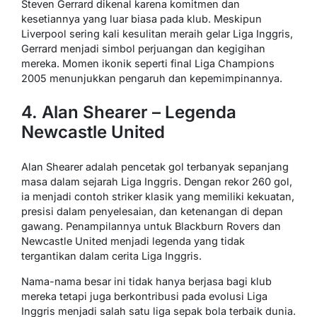
Steven Gerrard dikenal karena komitmen dan
kesetiannya yang luar biasa pada klub. Meskipun
Liverpool sering kali kesulitan meraih gelar Liga Inggris,
Gerrard menjadi simbol perjuangan dan kegigihan
mereka. Momen ikonik seperti final Liga Champions
2005 menunjukkan pengaruh dan kepemimpinannya.
4. Alan Shearer – Legenda
Newcastle United
Alan Shearer adalah pencetak gol terbanyak sepanjang
masa dalam sejarah Liga Inggris. Dengan rekor 260 gol,
ia menjadi contoh striker klasik yang memiliki kekuatan,
presisi dalam penyelesaian, dan ketenangan di depan
gawang. Penampilannya untuk Blackburn Rovers dan
Newcastle United menjadi legenda yang tidak
tergantikan dalam cerita Liga Inggris.
Nama-nama besar ini tidak hanya berjasa bagi klub
mereka tetapi juga berkontribusi pada evolusi Liga
Inggris menjadi salah satu liga sepak bola terbaik dunia.