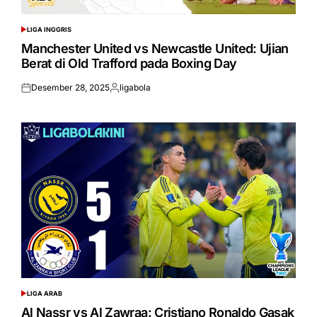
LIGA INGGRIS
POSTED
IN
Manchester United vs Newcastle United: Ujian
Berat di Old Trafford pada Boxing Day
Desember 28, 2025
ligabola
Posted
Posted
on
by
LIGA ARAB
POSTED
IN
Al Nassr vs Al Zawraa: Cristiano Ronaldo Gasak