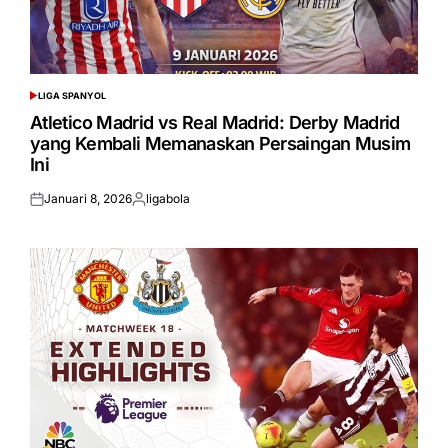
LIGA SPANYOL
POSTED
IN
Atletico Madrid vs Real Madrid: Derby Madrid
yang Kembali Memanaskan Persaingan Musim
Ini
Januari 8, 2026
ligabola
Posted
Posted
on
by