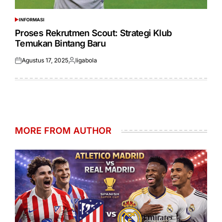
INFORMASI
POSTED
IN
Proses Rekrutmen Scout: Strategi Klub
Temukan Bintang Baru
Agustus 17, 2025
ligabola
Posted
Posted
on
by
MORE FROM AUTHOR