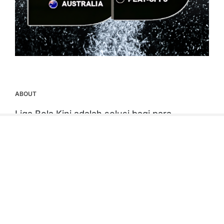
ABOUT
Liga Bola Kini adalah solusi bagi para
penggemar sepak bola yang ingin selalu
mendapatkan informasi terbaru dan
terpercaya
CATEGORIES
INFORMASI