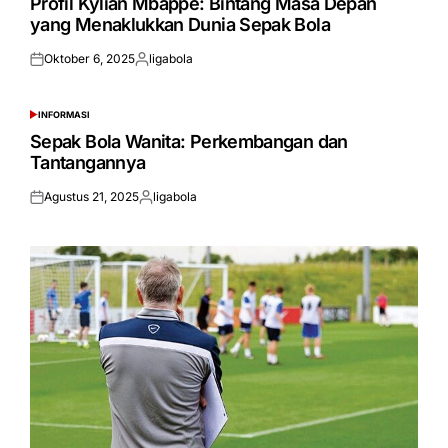
Profil Kylian Mbappé: Bintang Masa Depan
yang Menaklukkan Dunia Sepak Bola
Oktober 6, 2025
ligabola
Posted
Posted
on
by
INFORMASI
POSTED
IN
Sepak Bola Wanita: Perkembangan dan
Tantangannya
Agustus 21, 2025
ligabola
Posted
Posted
on
by