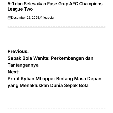
5-1 dan Selesaikan Fase Grup AFC Champions
League Two
Desember 25, 2025
ligabola
Posted
Posted
on
by
Navigasi
Previous:
pos
Sepak Bola Wanita: Perkembangan dan
Tantangannya
Next:
Profil Kylian Mbappé: Bintang Masa Depan
yang Menaklukkan Dunia Sepak Bola