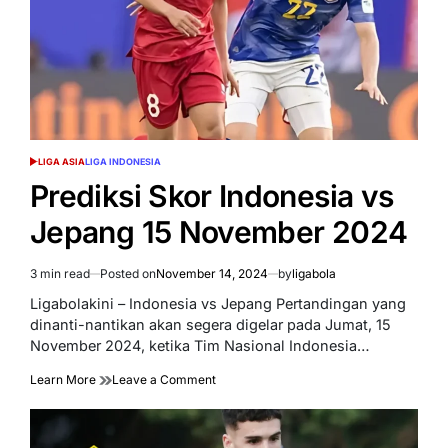
Surakarta
LIGA ASIA
LIGA INDONESIA
POSTED
IN
Prediksi Skor Indonesia vs
Jepang 15 November 2024
3 min read
Posted on
November 14, 2024
by
ligabola
Estimated
read
Ligabolakini – Indonesia vs Jepang Pertandingan yang
time
dinanti-nantikan akan segera digelar pada Jumat, 15
November 2024, ketika Tim Nasional Indonesia…
on
Learn More
Leave a Comment
Prediksi
Skor
Indonesia