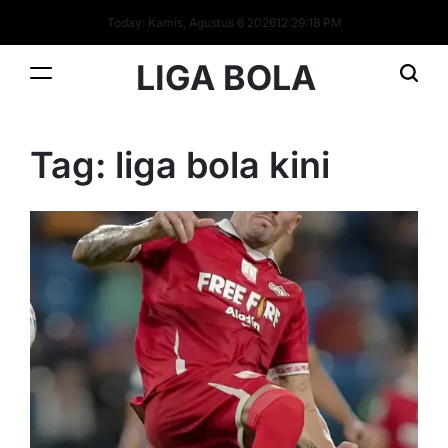
Skip
Today: Kamis, Agustus 6 2026
12
:
29
:
18
PM
to
content
LIGA BOLA
Tag:
liga bola kini