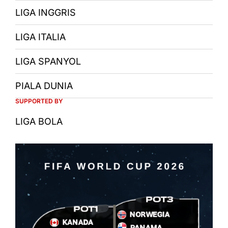
LIGA INGGRIS
LIGA ITALIA
LIGA SPANYOL
PIALA DUNIA
SUPPORTED BY
LIGA BOLA