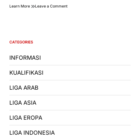
on
Learn More
Leave a Comment
Polandia
Vs
Portugal:
Duel
Sengit
Lewandowski
CATEGORIES
Bertemu
Ronaldo
INFORMASI
KUALIFIKASI
LIGA ARAB
LIGA ASIA
LIGA EROPA
LIGA INDONESIA