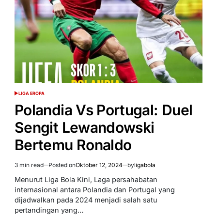
Milan
31
Oktober
2024
LIGA EROPA
POSTED
IN
Polandia Vs Portugal: Duel
Sengit Lewandowski
Bertemu Ronaldo
3 min read
Posted on
Oktober 12, 2024
by
ligabola
Estimated
read
Menurut Liga Bola Kini, Laga persahabatan
time
internasional antara Polandia dan Portugal yang
dijadwalkan pada 2024 menjadi salah satu
pertandingan yang…