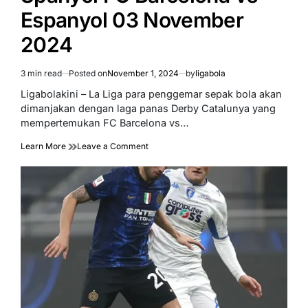
Espanyol 03 November
2024
3 min read
Posted on
November 1, 2024
by
ligabola
Estimated
read
Ligabolakini – La Liga para penggemar sepak bola akan
time
dimanjakan dengan laga panas Derby Catalunya yang
mempertemukan FC Barcelona vs…
on
Learn More
Leave a Comment
Pertandingan
Liga
Bola
Spanyol
FC
Barcelona
vs
Espanyol
03
November
2024