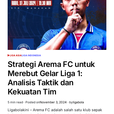
Liga
1:
Pertandingan
yang
Selalu
Ditunggu
LIGA ASIA
LIGA INDONESIA
POSTED
IN
Strategi Arema FC untuk
Merebut Gelar Liga 1:
Analisis Taktik dan
Kekuatan Tim
5 min read
Posted on
November 3, 2024
by
ligabola
Estimated
read
Ligabolakini – Arema FC adalah salah satu klub sepak
time