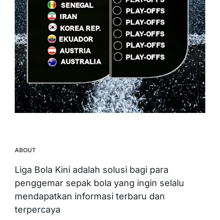
ABOUT
Liga Bola Kini adalah solusi bagi para
penggemar sepak bola yang ingin selalu
mendapatkan informasi terbaru dan
terpercaya