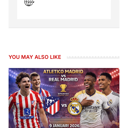
YOU MAY ALSO LIKE