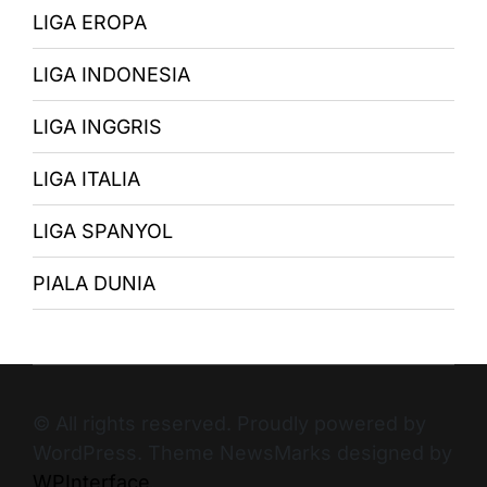
LIGA EROPA
LIGA INDONESIA
LIGA INGGRIS
LIGA ITALIA
LIGA SPANYOL
PIALA DUNIA
© All rights reserved. Proudly powered by
WordPress. Theme NewsMarks designed by
WPInterface
.