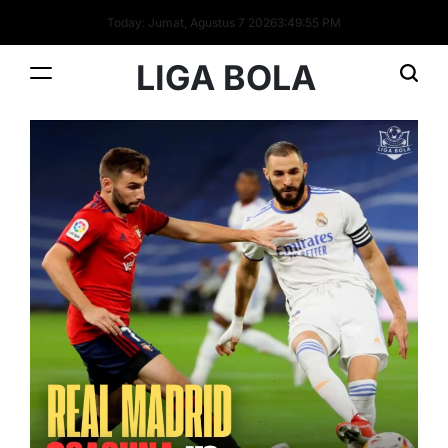
Skip
Today: Jumat, Agustus 7 2026
3
:
49
:
57
PM
to
content
LIGA BOLA