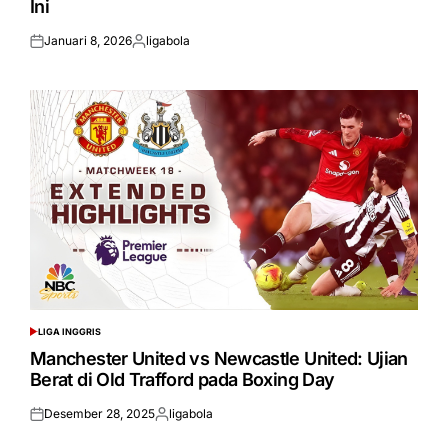
Ini
Januari 8, 2026
ligabola
Posted
Posted
on
by
LIGA INGGRIS
POSTED
IN
Manchester United vs Newcastle United: Ujian
Berat di Old Trafford pada Boxing Day
Desember 28, 2025
ligabola
Posted
Posted
on
by