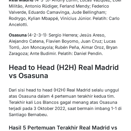
Militão, Antonio Rüdiger, Ferland Mendy; Federico
Valverde, Eduardo Camavinga, Jude Bellingham;
Rodrygo, Kylian Mbappé, Vinícius Júnior. Pelatih: Carlo
Ancelotti.
Osasuna
(4-2-3-1): Sergio Herrera; Jesús Areso,
Alejandro Catena, Flavien Boyomo, Juan Cruz; Lucas
Torró, Jon Moncayola; Rubén Peña, Aimar Oroz, Bryan
Zaragoza; Ante Budimir. Pelatih: Daniel Pendin.
Head to Head (H2H) Real Madrid
vs Osasuna
Dari sisi head to head (H2H) Real Madrid selalu unggul
atas Osasuna dalam 4 pertemuan terakhir kedua tim.
Terakhir kali Los Blancos gagal menang atas Osasuna
terjadi pada 3 Oktober 2022, saat bermain imbang 1-1 di
Santiago Bernabeu.
Hasil 5 Pertemuan Terakhir Real Madrid vs