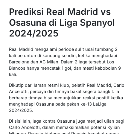
Prediksi Real Madrid vs
Osasuna di Liga Spanyol
2024/2025
Real Madrid mengalami periode sulit usai tumbang 2
kali beruntun di kandang sendiri, ketika menghadapi
Barcelona dan AC Milan. Dalam 2 laga tersebut Los
Blancos hanya mencetak 1 gol, dan mesti kebobolan 9
kali.
Dikutip dari laman resmi klub, pelatih Real Madrid, Carlo
Ancelotti, percaya diri timnya bakal segera bangkit. Ia
berharap timnya bisa menunjukkan reaksi positif ketika
menghadapi Osasuna pada pekan ke-13 LaLiga
2024/2025.
Di sisi lain, laga kontra Osasuna juga menjadi ujian bagi
Carlo Ancelotti, dalam memaksimalkan potensi Kylian
Mbappe. Pemain bintang asal Prancis tersebut punya