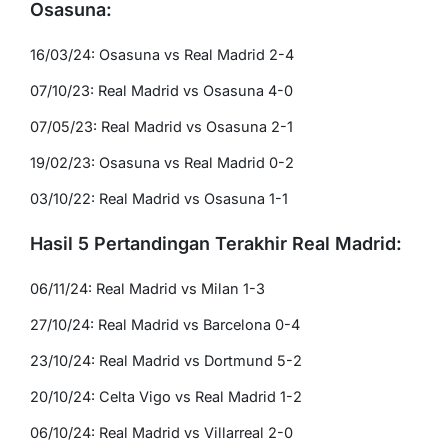
Osasuna:
16/03/24: Osasuna vs Real Madrid 2-4
07/10/23: Real Madrid vs Osasuna 4-0
07/05/23: Real Madrid vs Osasuna 2-1
19/02/23: Osasuna vs Real Madrid 0-2
03/10/22: Real Madrid vs Osasuna 1-1
Hasil 5 Pertandingan Terakhir Real Madrid:
06/11/24: Real Madrid vs Milan 1-3
27/10/24: Real Madrid vs Barcelona 0-4
23/10/24: Real Madrid vs Dortmund 5-2
20/10/24: Celta Vigo vs Real Madrid 1-2
06/10/24: Real Madrid vs Villarreal 2-0