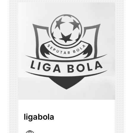
ligabola