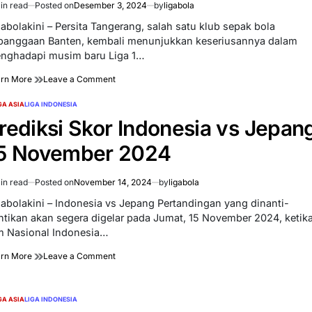
in read
Posted on
Desember 3, 2024
by
ligabola
imated
d
gabolakini – Persita Tangerang, salah satu klub sepak bola
e
banggaan Banten, kembali menunjukkan keseriusannya dalam
nghadapi musim baru Liga 1…
on
arn More
Leave a Comment
Persita
Tangerang
GA ASIA
LIGA INDONESIA
TED
Resmi
rediksi Skor Indonesia vs Jepan
Luncurkan
Jersey
5 November 2024
Baru:
Semangat
Baru
in read
Posted on
November 14, 2024
by
ligabola
imated
untuk
d
gabolakini – Indonesia vs Jepang Pertandingan yang dinanti-
Kemenangan
e
ntikan akan segera digelar pada Jumat, 15 November 2024, ketik
m Nasional Indonesia…
on
arn More
Leave a Comment
Prediksi
Skor
Indonesia
GA ASIA
LIGA INDONESIA
TED
vs