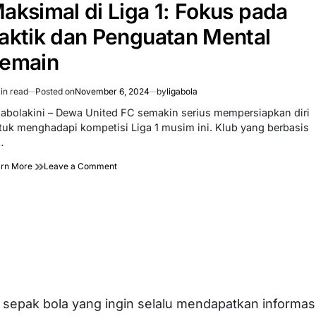
aksimal di Liga 1: Fokus pada
2024
dengan
aktik dan Penguatan Mental
Skuad
dan
emain
Target
Baru
in read
Posted on
November 6, 2024
by
ligabola
imated
d
gabolakini – Dewa United FC semakin serius mempersiapkan diri
e
tuk menghadapi kompetisi Liga 1 musim ini. Klub yang berbasis
…
on
arn More
Leave a Comment
Dewa
United
FC
Siap
Tampil
Maksimal
di
Liga
1:
Fokus
r sepak bola yang ingin selalu mendapatkan informas
pada