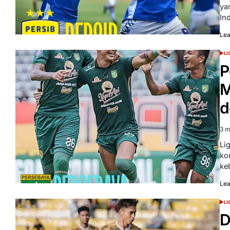
tim
ya
In
Le
LI
POS
IN
P
M
d
3 m
Est
rea
Li
tim
ko
ke
Le
LI
POS
IN
D