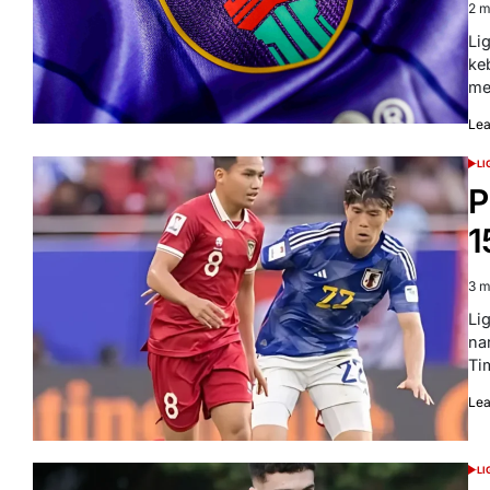
2 m
Est
rea
Li
tim
ke
me
Le
LI
POS
IN
P
1
3 m
Est
rea
Li
tim
na
Ti
Le
LI
POS
IN