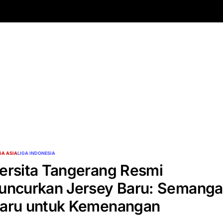
GA ASIA
LIGA INDONESIA
TED
ersita Tangerang Resmi
uncurkan Jersey Baru: Semanga
aru untuk Kemenangan