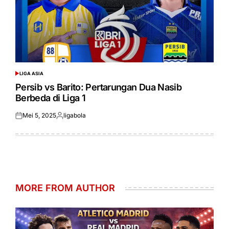
LIGA ASIA
POSTED
IN
Persib vs Barito: Pertarungan Dua Nasib
Berbeda di Liga 1
Mei 5, 2025
ligabola
Posted
Posted
on
by
MORE FROM AUTHOR