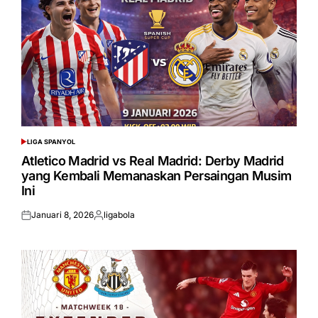
LIGA SPANYOL
POSTED
IN
Atletico Madrid vs Real Madrid: Derby Madrid
yang Kembali Memanaskan Persaingan Musim
Ini
Januari 8, 2026
ligabola
Posted
Posted
on
by