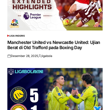
LIGA INGGRIS
POSTED
IN
Manchester United vs Newcastle United: Ujian
Berat di Old Trafford pada Boxing Day
Desember 28, 2025
ligabola
Posted
Posted
on
by