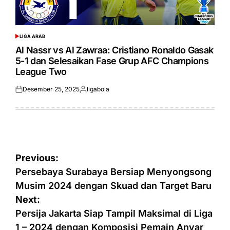
LIGA ARAB
POSTED
IN
Al Nassr vs Al Zawraa: Cristiano Ronaldo Gasak
5-1 dan Selesaikan Fase Grup AFC Champions
League Two
Desember 25, 2025
ligabola
Posted
Posted
on
by
Navigasi
Previous:
pos
Persebaya Surabaya Bersiap Menyongsong
Musim 2024 dengan Skuad dan Target Baru
Next:
Persija Jakarta Siap Tampil Maksimal di Liga
1 – 2024 dengan Komposisi Pemain Anyar