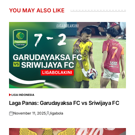
YOU MAY ALSO LIKE
LIGA INDONESIA
POSTED
IN
Laga Panas: Garudayaksa FC vs Sriwijaya FC
November 11, 2025
ligabola
Posted
Posted
on
by