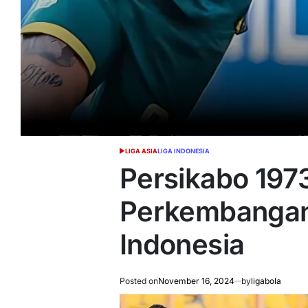
LIGA ASIA
LIGA INDONESIA
POSTED
IN
Persikabo 1973
Perkembangan 
Indonesia
Posted on
November 16, 2024
by
ligabola