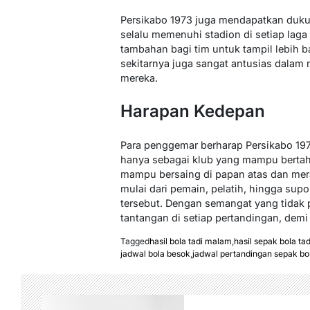
Persikabo 1973 juga mendapatkan dukun
selalu memenuhi stadion di setiap lag
tambahan bagi tim untuk tampil lebih b
sekitarnya juga sangat antusias dala
mereka.
Harapan Kedepan
Para penggemar berharap Persikabo 19
hanya sebagai klub yang mampu bertahan
mampu bersaing di papan atas dan mera
mulai dari pemain, pelatih, hingga sup
tersebut. Dengan semangat yang tidak
tantangan di setiap pertandingan, demi
Tagged
hasil bola tadi malam
,
hasil sepak bola ta
jadwal bola besok
,
jadwal pertandingan sepak bola