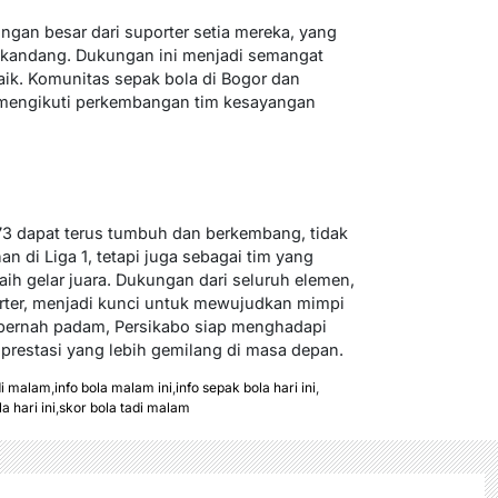
gan besar dari suporter setia mereka, yang
a kandang. Dukungan ini menjadi semangat
aik. Komunitas sepak bola di Bogor dan
m mengikuti perkembangan tim kesayangan
73 dapat terus tumbuh dan berkembang, tidak
 di Liga 1, tetapi juga sebagai tim yang
ih gelar juara. Dukungan dari seluruh elemen,
orter, menjadi kunci untuk mewujudkan mimpi
 pernah padam, Persikabo siap menghadapi
 prestasi yang lebih gemilang di masa depan.
di malam
,
info bola malam ini
,
info sepak bola hari ini
,
 hari ini
,
skor bola tadi malam