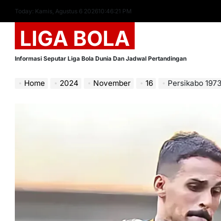
Skip
Today: Kamis, Agustus 6 2026
10
:
46
:
23
PM
to
LIGA BOLA
content
Informasi Seputar Liga Bola Dunia Dan Jadwal Pertandingan
Home
2024
November
16
Persikabo 1973: