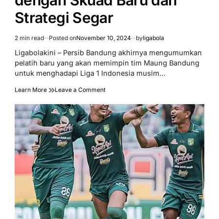
dengan Skuad Baru dan
Strategi Segar
2 min read
Posted on
November 10, 2024
by
ligabola
Estimated
read
Ligabolakini – Persib Bandung akhirnya mengumumkan
time
pelatih baru yang akan memimpin tim Maung Bandung
untuk menghadapi Liga 1 Indonesia musim…
on
Learn More
Leave a Comment
Persib
Bandung
Bidik
Gelar
Juara
Liga
1
Indonesia
2024
dengan
Skuad
Baru
dan
Strategi