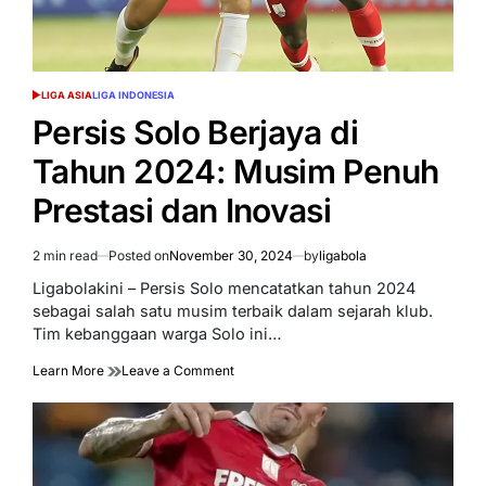
LIGA ASIA
LIGA INDONESIA
POSTED
IN
Persis Solo Berjaya di
Tahun 2024: Musim Penuh
Prestasi dan Inovasi
2 min read
Posted on
November 30, 2024
by
ligabola
Estimated
read
Ligabolakini – Persis Solo mencatatkan tahun 2024
time
sebagai salah satu musim terbaik dalam sejarah klub.
Tim kebanggaan warga Solo ini…
on
Learn More
Leave a Comment
Persis
Solo
Berjaya
di
Tahun