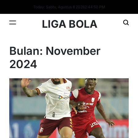
Skip
Today: Sabtu, Agustus 8 2026
2
:
44
:
51
PM
to
content
LIGA BOLA
Bulan:
November
2024