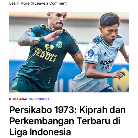
on
Learn More
Leave a Comment
Persis
Solo:
Klub
Sepak
Bola
Legendaris
dari
Kota
Surakarta
LIGA ASIA
LIGA INDONESIA
POSTED
IN
Persikabo 1973: Kiprah dan
Perkembangan Terbaru di
Liga Indonesia