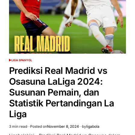
dengan
Skuad
dan
Target
Baru
LIGA SPANYOL
POSTED
IN
Prediksi Real Madrid vs
Osasuna LaLiga 2024:
Susunan Pemain, dan
Statistik Pertandingan La
Liga
3 min read
Posted on
November 8, 2024
by
ligabola
Estimated
read