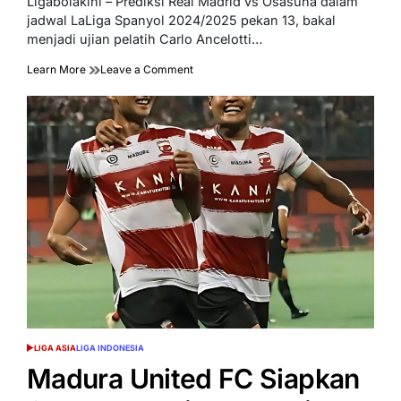
Ligabolakini – Prediksi Real Madrid vs Osasuna dalam
time
jadwal LaLiga Spanyol 2024/2025 pekan 13, bakal
menjadi ujian pelatih Carlo Ancelotti…
on
Learn More
Leave a Comment
Prediksi
Real
Madrid
vs
Osasuna
LaLiga
2024:
Susunan
Pemain,
dan
Statistik
Pertandingan
La
Liga
LIGA ASIA
LIGA INDONESIA
POSTED
IN
Madura United FC Siapkan