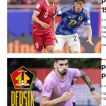
P
1
3 m
Est
rea
Li
tim
na
Ti
Le
LI
POS
IN
P
P
2 m
Est
rea
Li
tim
Li