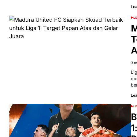
Le
LI
POS
IN
M
T
A
3 m
Est
rea
Li
tim
me
be
Le
LI
POS
IN
B
1