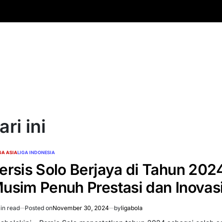
ri ini
GA ASIA
LIGA INDONESIA
TED
ersis Solo Berjaya di Tahun 202
usim Penuh Prestasi dan Inovas
in read
Posted on
November 30, 2024
by
ligabola
imated
d