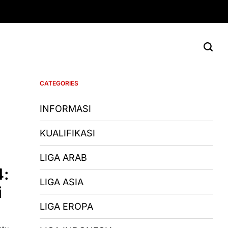
CATEGORIES
INFORMASI
KUALIFIKASI
LIGA ARAB
4:
LIGA ASIA
i
LIGA EROPA