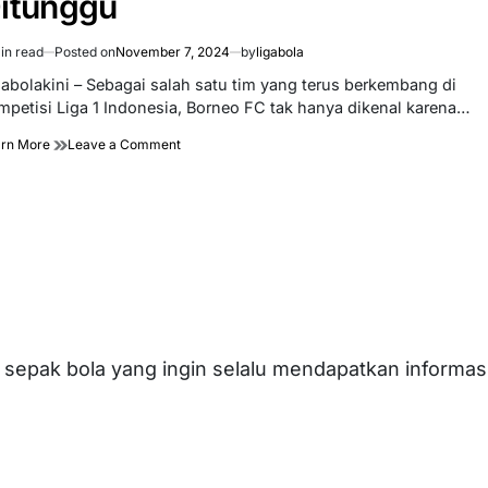
itunggu
Liga
1:
Target
in read
Posted on
November 7, 2024
by
ligabola
imated
Papan
d
gabolakini – Sebagai salah satu tim yang terus berkembang di
Atas
e
dan
mpetisi Liga 1 Indonesia, Borneo FC tak hanya dikenal karena…
Gelar
on
arn More
Leave a Comment
Juara
Borneo
FC
dan
Rivalitasnya
di
Liga
1:
Pertandingan
yang
Selalu
Ditunggu
r sepak bola yang ingin selalu mendapatkan informas