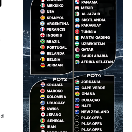
g
a
 di