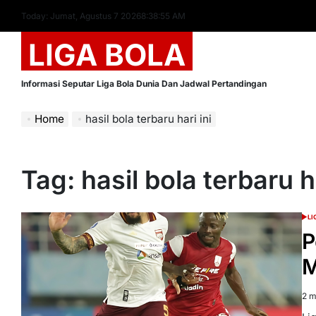
Skip
Today: Jumat, Agustus 7 2026
8
:
38
:
56
AM
to
LIGA BOLA
content
Informasi Seputar Liga Bola Dunia Dan Jadwal Pertandingan
Home
hasil bola terbaru hari ini
Tag:
hasil bola terbaru ha
LI
POS
IN
P
M
2 m
Est
rea